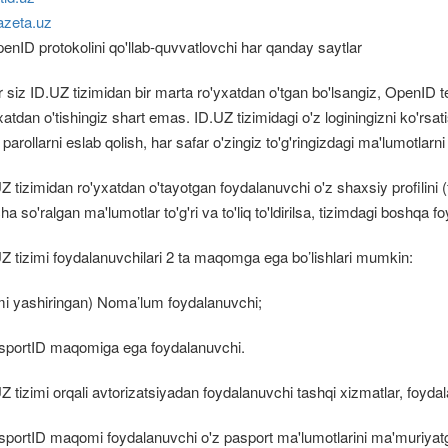
zeta.uz
enID protokolini qo'llab-quvvatlovchi har qanday saytlar
 siz ID.UZ tizimidan bir marta ro'yxatdan o'tgan bo'lsangiz, OpenID t
xatdan o'tishingiz shart emas. ID.UZ tizimidagi o'z loginingizni ko'rsat
 parollarni eslab qolish, har safar o'zingiz to'g'ringizdagi ma'lumotlarni
Z tizimidan ro'yxatdan o'tayotgan foydalanuvchi o'z shaxsiy profilini (
ha so'ralgan ma'lumotlar to'g'ri va to'liq to'ldirilsa, tizimdagi boshqa 
Z tizimi foydalanuvchilari 2 ta maqomga ega bo’lishlari mumkin:
i yashiringan) Noma’lum foydalanuvchi;
sportID maqomiga ega foydalanuvchi.
Z tizimi orqali avtorizatsiyadan foydalanuvchi tashqi xizmatlar, foyd
portID maqomi foydalanuvchi o'z pasport ma'lumotlarini ma'muriyat