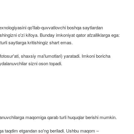
exnologiyasini qo'llab-quvvatlovchi boshqa saytlardan
ishingizni o'zi kifoya. Bunday imkoniyat qator afzalliklarga ega:
 turli saytlarga kritishingiz shart emas.
fotosur'ati, shaxsiy ma'lumotlari) yaratadi. Imkoni boricha
foydalanuvchilar sizni oson topadi.
alanuvchilarga maqomiga qarab turli huquqlar berishi mumkin.
ga taqdim etgandan so'ng beriladi. Ushbu maqom –