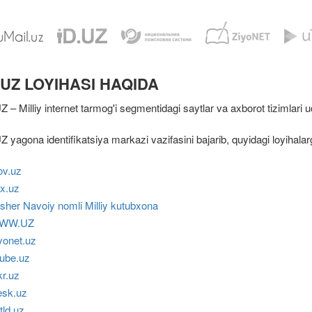
.UZ LOYIHASI HAQIDA
Z – Milliy internet tarmog'i segmentidagi saytlar va axborot tizimlari 
Z yagona identifikatsiya markazi vazifasini bajarib, quyidagi loyihalarg
v.uz
x.uz
isher Navoiy nomli Milliy kutubxona
WW.UZ
yonet.uz
ube.uz
kr.uz
sk.uz
tld.uz