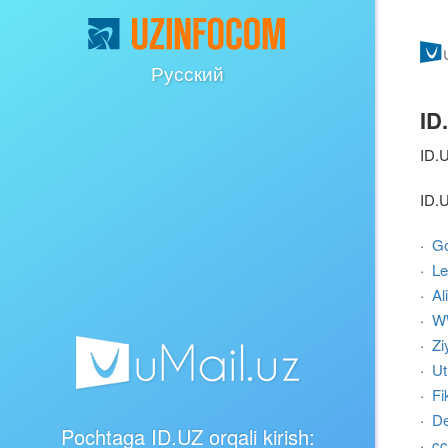
Русский
ID
ID.U
ID.U
·
Go
·
Le
·
Al
·
W
·
Zi
·
Ut
·
Fi
·
De
Pochtaga
ID.UZ
orqali kirish:
·
cc