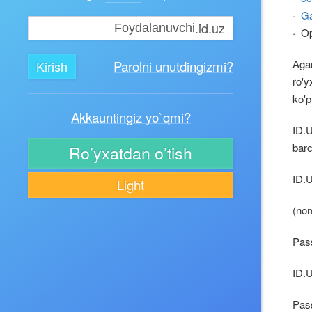
·
Ga
.id.uz
· Op
Agar
Parolni unutdingizmi?
ro'y
ko'p
Akkauntingiz yo`qmi?
ID.U
barc
Ro’yxatdan o’tish
ID.U
Light
(nom
Pas
ID.U
Pass