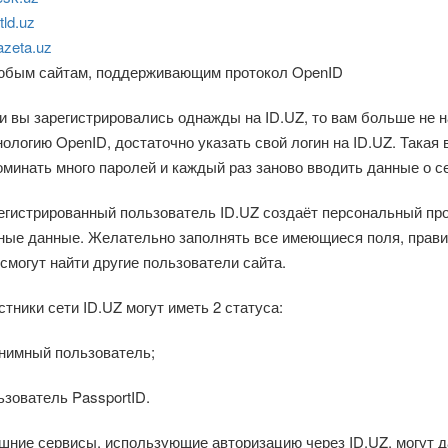
tld.uz
zeta.uz
юбым сайтам, поддерживающим протокол OpenID
и вы зарегистрировались однажды на ID.UZ, то вам больше не 
нологию OpenID, достаточно указать свой логин на ID.UZ. Така
оминать много паролей и каждый раз заново вводить данные о се
егистрированный пользователь ID.UZ создаёт персональный про
ные данные. Желательно заполнять все имеющиеся поля, прави
 смогут найти другие пользователи сайта.
стники сети ID.UZ могут иметь 2 статуса:
нимный пользователь;
ьзователь PassportID.
шние сервисы, использующие авторизацию через ID.UZ, могут да