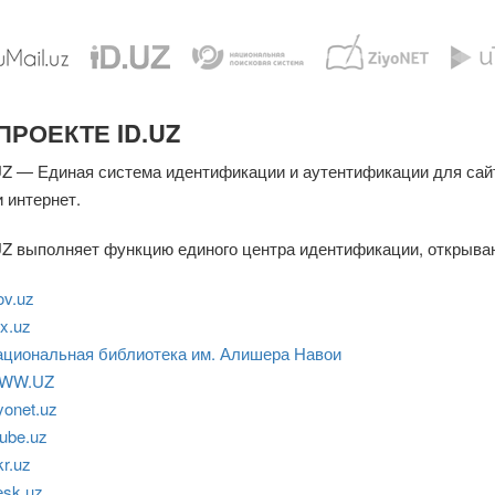
ПРОЕКТЕ ID.UZ
UZ — Единая система идентификации и аутентификации для сай
и интернет.
UZ выполняет функцию единого центра идентификации, открываю
v.uz
x.uz
циональная библиотека им. Алишера Навои
WW.UZ
yonet.uz
ube.uz
kr.uz
sk.uz