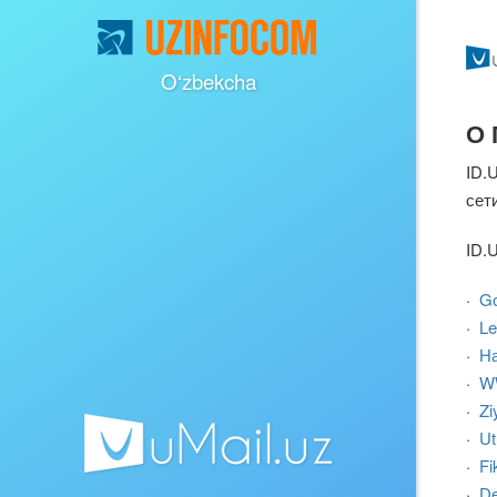
O‘zbekcha
О 
ID.
сет
ID.
·
Go
·
Le
·
На
·
W
·
Zi
·
Ut
·
Fi
·
De