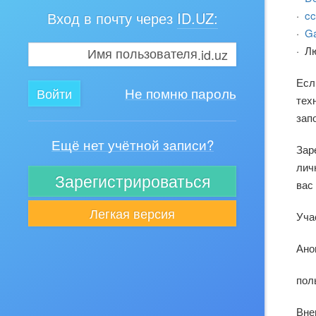
Вход в почту через
ID.UZ:
·
cc
·
Ga
· Л
.id.uz
Есл
Не помню пароль
тех
зап
Ещё нет учётной записи?
Зар
лич
Зарегистрироваться
вас
Легкая версия
Уча
Ано
пол
Вне