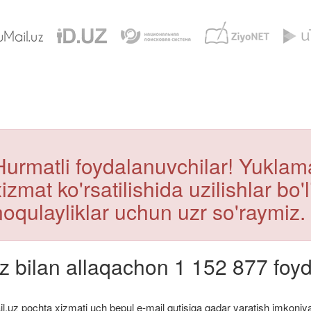
Hurmatli foydalanuvchilar! Yuklamal
xizmat ko'rsatilishida uzilishlar bo'
noqulayliklar uchun uzr so'raymiz.
z bilan allaqachon 1 152 877 foyd
l.uz pochta xizmati uch bepul e-mail qutisiga qadar yaratish imkoniyat