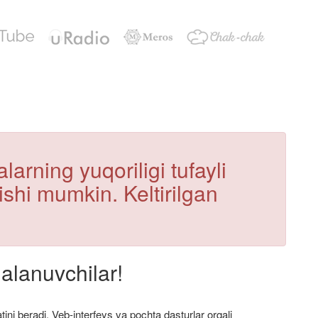
arning yuqoriligi tufayli
lishi mumkin. Keltirilgan
alanuvchilar!
ini beradi. Veb-interfeys va pochta dasturlar orqali