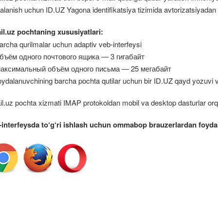
alanish uchun ID.UZ Yagona identifikatsiya tizimida avtorizatsiyadan
il.uz pochtaning xususiyatlari:
rcha qurilmalar uchun adaptiv veb-interfeysi
бъём одного почтового ящика — 3 гигабайт
аксимальный объём одного письма — 25 мегабайт
ydalanuvchining barcha pochta qutilar uchun bir ID.UZ qayd yozuvi v
l.uz pochta xizmati IMAP protokoldan mobil va desktop dasturlar orqa
-interfeysda to‘g‘ri ishlash uchun ommabop brauzerlardan foydal