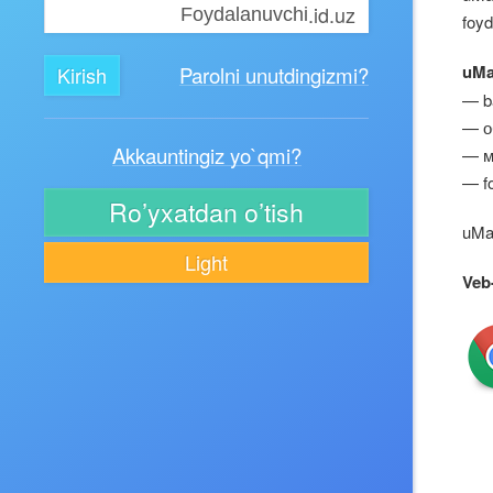
.id.uz
foyd
uMa
Parolni unutdingizmi?
— ba
— о
Akkauntingiz yo`qmi?
— м
— fo
Ro’yxatdan o’tish
uMai
Light
Veb