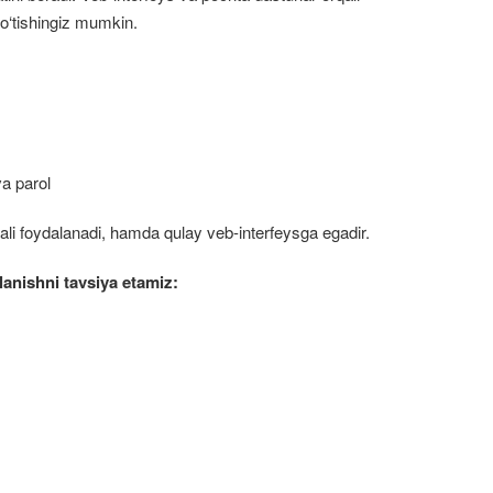
 o‘tishingiz mumkin.
a parol
li foydalanadi, hamda qulay veb-interfeysga egadir.
anishni tavsiya etamiz: