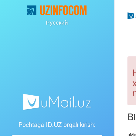
Русский
Bi
Pochtaga
ID.UZ
orqali kirish:
uMai