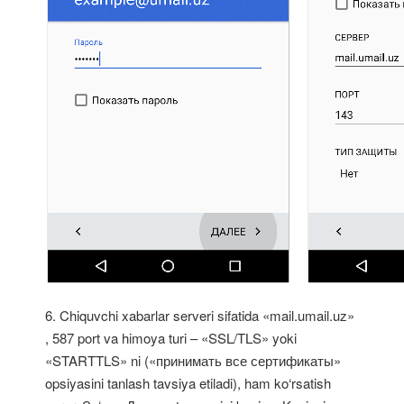
6. Chiquvchi xabarlar serveri sifatida «mail.umail.uz»
, 587 port va himoya turi – «SSL/TLS» yoki
«STARTTLS» ni («принимать все сертификаты»
opsiyasini tanlash tavsiya etiladi), ham ko‘rsatish