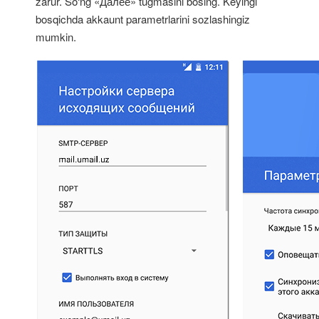
zarur. So‘ng «Далее» tugmasini bosing. Keyingi
bosqichda akkaunt parametrlarini sozlashingiz
mumkin.