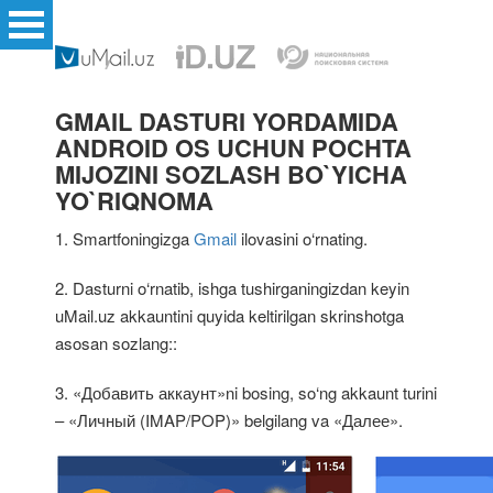
GMAIL DASTURI YORDAMIDA
ANDROID OS UCHUN POCHTA
MIJOZINI SOZLASH BO`YICHA
YO`RIQNOMA
1. Smartfoningizga
Gmail
ilovasini o‘rnating.
2. Dasturni o‘rnatib, ishga tushirganingizdan keyin
uMail.uz akkauntini quyida keltirilgan skrinshotga
asosan sozlang::
3. «Добавить аккаунт»ni bosing, so‘ng akkaunt turini
– «Личный (IMAP/POP)» belgilang va «Далее».