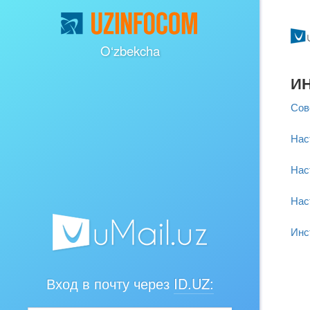
O‘zbekcha
И
Сов
Нас
Нас
Нас
Инс
Вход в почту через
ID.UZ: